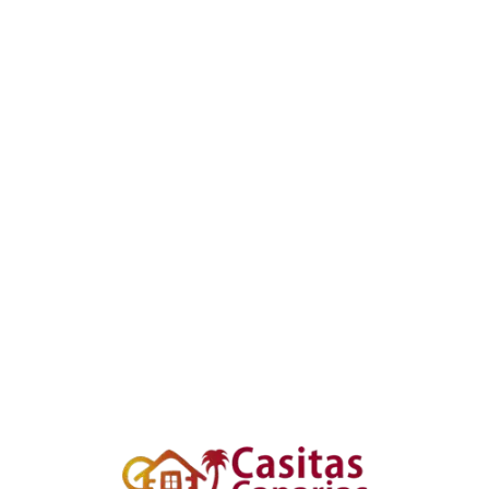
Loa
din
g...