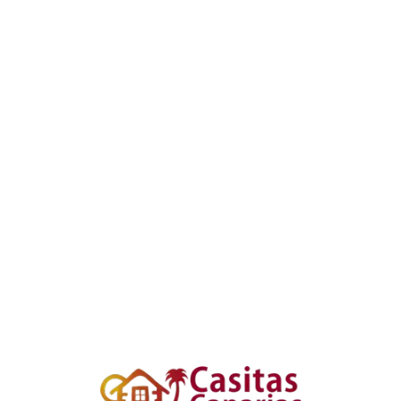
Loa
din
g...