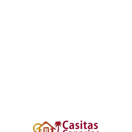
Loa
din
g...