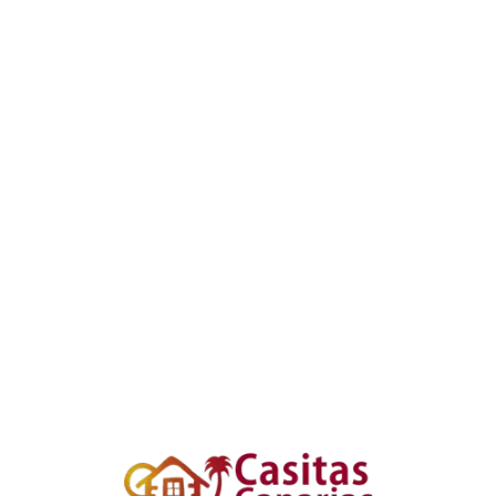
Loa
din
g...