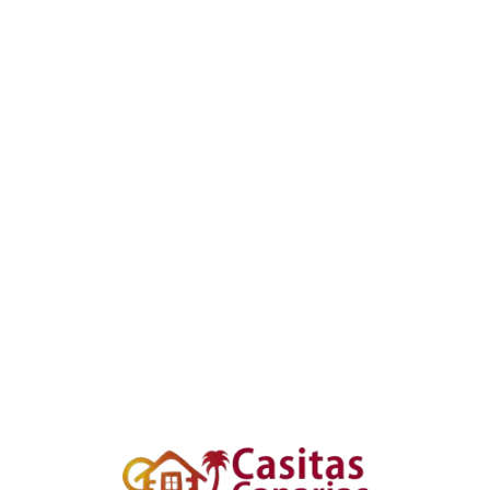
Loa
din
g...