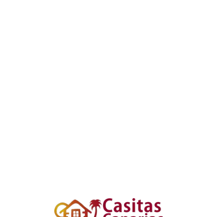
Loa
din
g...