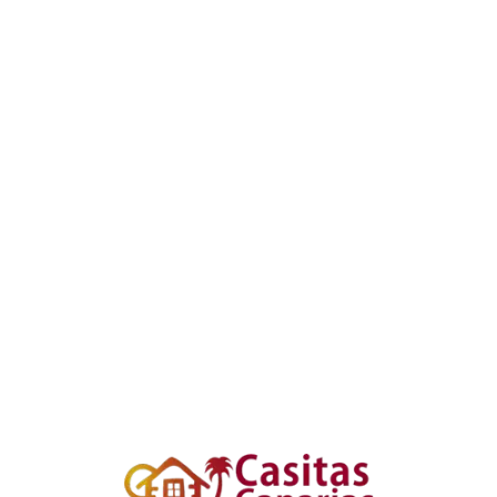
Loa
din
g...