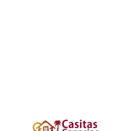
Loa
din
g...