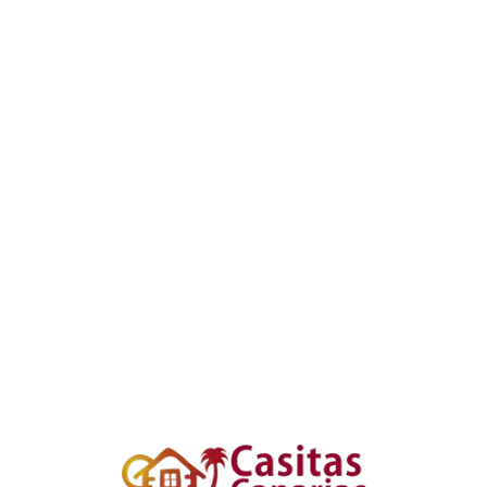
Loa
din
g...