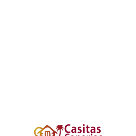
Loa
din
g...