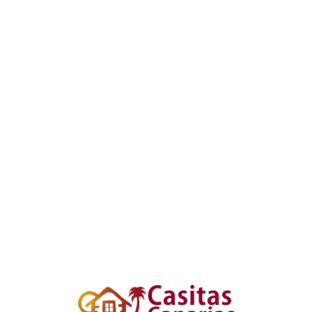
Loa
din
g...