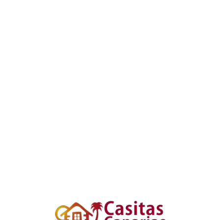
Loa
din
g...