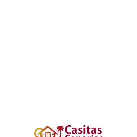
Loa
din
g...