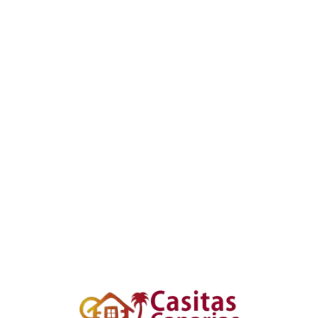
Loa
din
g...