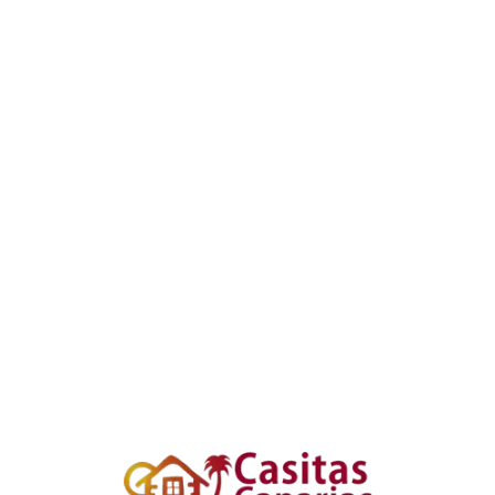
Loa
din
g...