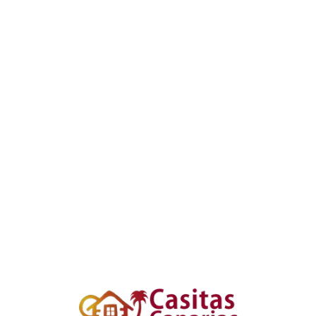
Loa
din
g...