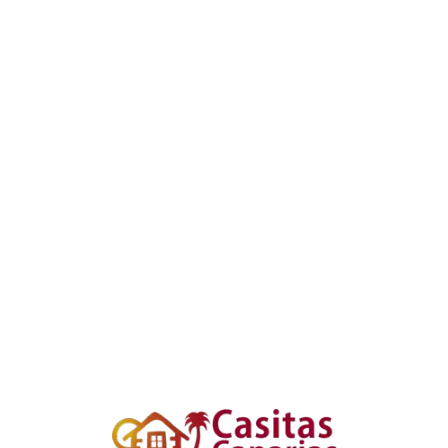
Loa
din
g...